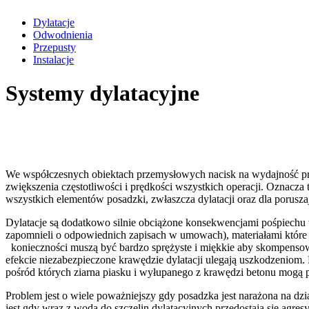
Dylatacje
Odwodnienia
Przepusty
Instalacje
Systemy dylatacyjne
We współczesnych obiektach przemysłowych nacisk na wydajność 
zwiększenia częstotliwości i prędkości wszystkich operacji. Oznacz
wszystkich elementów posadzki, zwłaszcza dylatacji oraz dla porusza
Dylatacje są dodatkowo silnie obciążone konsekwencjami pośpiechu
zapomnieli o odpowiednich zapisach w umowach), materiałami które
konieczności muszą być bardzo sprężyste i miękkie aby skompensow
efekcie niezabezpieczone krawędzie dylatacji ulegają uszkodzeniom.
pośród których ziarna piasku i wyłupanego z krawędzi betonu mogą 
Problem jest o wiele poważniejszy gdy posadzka jest narażona na d
jest gdy wraz z wodą do szczelin dylatacyjnych przedostają się agre