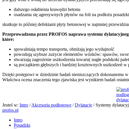
dalszego osłabienia krawędzi betonu
osadzania się agresywnych płynów na foli na podłożu posadzki 
skutkuje to później defektami płyty betonowej w najmniej przewidzi
Przeprowadzona przez
PROFOS
naprawa systemu dylatacyjnego
które:
spowalniają tempo transportu, obniżają jego wydajność
powodują szybsze zużycie elementów wózków: spawów, sworz
stwarzają zagrożenie uszkodzenia towaru( nagłe podskoki pal
są początkiem głębszych i bardziej kosztownych uszkodzeń w 
Dzięki postępowi w dziedzinie badań nieniszczących dokonanemu w o
Właściwa ocena znaczenia tego zjawiska jest wynikiem badań ostatnic
Jesteś w:
Intro
/
Akcesoria podłogowe
/
Dylatacje
/
Systemy dylatacyj
profos.pl
Intro
Posadzki