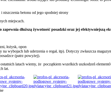
i niszczenia betonu od jego spodniej strony
anych miejscach.
 zapewnia dłuższą żywotność posadzki oraz jej efektywniejszą eks
ni, łożysk, opon
ety na wybojach lub uderzenia o regał, itp). Dotyczy zwłaszcza maga
posadzce (patrz powyżej).
statnich latach wiemy, że początkiem wszelkich uszkodzeń elementów
h lat.
ne