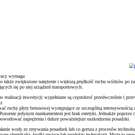
pracy wymaga
a to także zwiększone natężenie i większą prędkość ruchu wózków po z
jących się po niej urządzeń transportowych.
 w realizacji inwestycji: wypełniane są częstokroć przedwcześnie (
 z
ać ruchy płyty betonowej występujące ze szczególną intensywnością 
 Pozornie jedynym mankamentem jest brak estetyki. Jednakże poprzez o
powodować naprężenia i dalsze poważniejsze uszkodzenia posadzki.
ziałanie wody ze zmywania posadzek lub co gorsza z procesów technol
sywne chemikalia: środki myjące lub produkty technologii. Może to pr