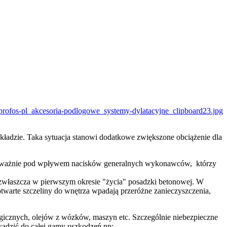
akładzie. Taka sytuacja stanowi dodatkowe zwiększone obciążenie dla
 przeważnie pod wpływem nacisków generalnych wykonawców, którzy
zwłaszcza w pierwszym okresie "życia" posadzki betonowej. W
twarte szczeliny do wnętrza wpadają przeróżne zanieczyszczenia,
ogicznych, olejów z wózków, maszyn etc. Szczególnie niebezpieczne
owadzić do całej gamy uszkodzeń np: